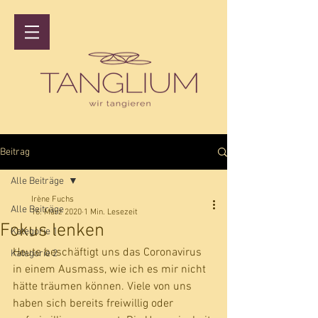
Beitrag
Alle Beiträge
Irène Fuchs
Alle Beiträge
16. März 2020
1 Min. Lesezeit
Fokus lenken
Kategorie 1
Heute beschäftigt uns das Coronavirus 
Kategorie 2
in einem Ausmass, wie ich es mir nicht 
hätte träumen können. Viele von uns 
haben sich bereits freiwillig oder 